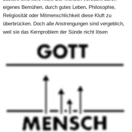
eigenes Bemühen, durch gutes Leben, Philosophie, 
Religiosität oder Mitmenschlichkeit diese Kluft zu 
überbrücken. Doch alle Anstrengungen sind vergeblich, 
weil sie das Kernproblem der Sünde nicht lösen
Der dritte Punkt zeigt uns die Antwort auf dieses 
Problem:
3. Jesus Christus ist Gottes Weg aus der Sünde des 
Menschen. Allein durch ihn kann der Mensch wieder eine 
persönliche Beziehung zu Gott finden.
Jesus Christus ist für uns Mensch geworden.
Schon die alttestamentlichen Propheten kündigten einen 
Retter an: