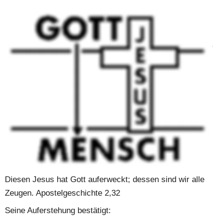
Jesus Christus starb stellvertretend für uns.
Er starb, um die Trennung zwischen Gott und den 
Menschen zu beseitigen. Denkt an Christus, der einmal – 
und das gilt für immer – für die Schuld der Menschen 
gestorben ist. Er, der Schuldlose, starb für die 
Schuldigen. Das tat er, um euch den Weg zu Gott 
freizumachen. 1.Petrus 3,18
Gott aber beweist seine Liebe zu uns dadurch, dass 
Christus für uns gestorben ist, als wir noch Sünder 
waren. Römer 5,8
Jesus ist von den Toten auferstanden.
Diesen Jesus hat Gott auferweckt; dessen sind wir alle 
Zeugen. Apostelgeschichte 2,32
Seine Auferstehung bestätigt: