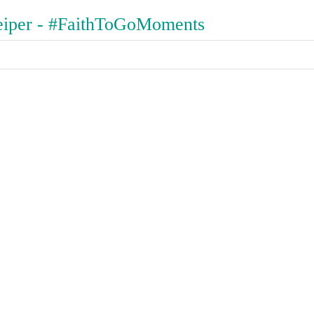
eiper - #FaithToGoMoments