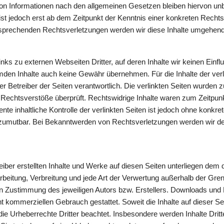
n Informationen nach den allgemeinen Gesetzen bleiben hiervon unbe
st jedoch erst ab dem Zeitpunkt der Kenntnis einer konkreten Rechtsv
prechenden Rechtsverletzungen werden wir diese Inhalte umgehend 
nks zu externen Webseiten Dritter, auf deren Inhalte wir keinen Einfl
mden Inhalte auch keine Gewähr übernehmen. Für die Inhalte der verlin
der Betreiber der Seiten verantwortlich. Die verlinkten Seiten wurden z
 Rechtsverstöße überprüft. Rechtswidrige Inhalte waren zum Zeitpunkt
te inhaltliche Kontrolle der verlinkten Seiten ist jedoch ohne konkret
 zumutbar. Bei Bekanntwerden von Rechtsverletzungen werden wir de
eiber erstellten Inhalte und Werke auf diesen Seiten unterliegen dem 
arbeitung, Verbreitung und jede Art der Verwertung außerhalb der Gr
en Zustimmung des jeweiligen Autors bzw. Erstellers. Downloads und K
cht kommerziellen Gebrauch gestattet. Soweit die Inhalte auf dieser Sei
die Urheberrechte Dritter beachtet. Insbesondere werden Inhalte Dritte