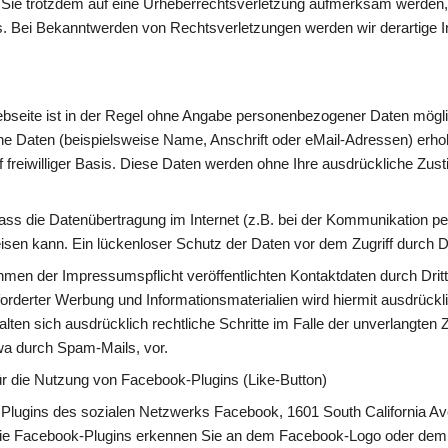
 Sie trotzdem auf eine Urheberrechtsverletzung aufmerksam werden, b
. Bei Bekanntwerden von Rechtsverletzungen werden wir derartige I
seite ist in der Regel ohne Angabe personenbezogener Daten möglic
 Daten (beispielsweise Name, Anschrift oder eMail-Adressen) erhobe
f freiwilliger Basis. Diese Daten werden ohne Ihre ausdrückliche Zust
ass die Datenübertragung im Internet (z.B. bei der Kommunikation per
sen kann. Ein lückenloser Schutz der Daten vor dem Zugriff durch Dri
en der Impressumspflicht veröffentlichten Kontaktdaten durch Drit
orderter Werbung und Informationsmaterialien wird hiermit ausdrückl
alten sich ausdrücklich rechtliche Schritte im Falle der unverlangten
wa durch Spam-Mails, vor.
r die Nutzung von Facebook-Plugins (Like-Button)
 Plugins des sozialen Netzwerks Facebook, 1601 South California Ave
Die Facebook-Plugins erkennen Sie an dem Facebook-Logo oder dem “L