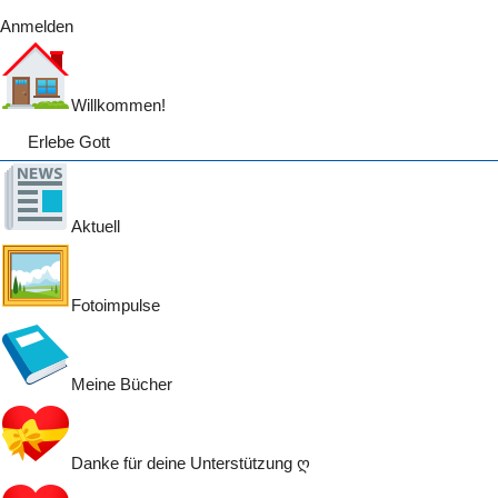
Anmelden
Willkommen!
Erlebe Gott
Glauben entdecken und Gott persönlich kennen lernen
Aktuell
Fotoimpulse
Meine Bücher
Danke für deine Unterstützung ღ