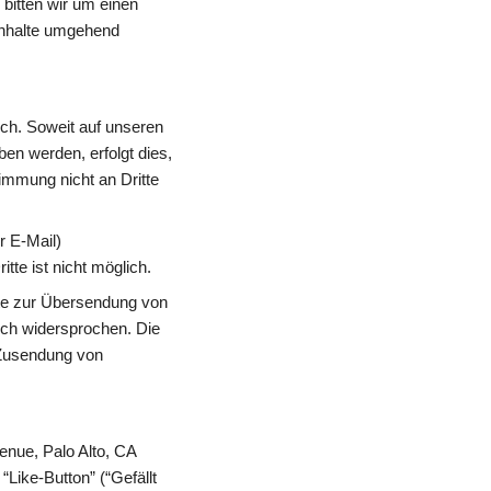
itten wir um einen 
nhalte umgehend 
h. Soweit auf unseren 
n werden, erfolgt dies, 
immung nicht an Dritte 
 E-Mail) 
tte ist nicht möglich.
te zur Übersendung von 
ich widersprochen. Die 
 Zusendung von 
nue, Palo Alto, CA 
ike-Button” (“Gefällt 