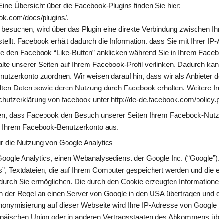
mir”) auf unserer Seite. Eine Übersicht über die Facebook-Plugins finden Sie hier: 
ook.com/docs/plugins/
.
besuchen, wird über das Plugin eine direkte Verbindung zwischen I
llt. Facebook erhält dadurch die Information, dass Sie mit Ihrer IP-
 den Facebook “Like-Button” anklicken während Sie in Ihrem Facebo
halte unserer Seiten auf Ihrem Facebook-Profil verlinken. Dadurch k
utzerkonto zuordnen. Wir weisen darauf hin, dass wir als Anbieter de
elten Daten sowie deren Nutzung durch Facebook erhalten. Weitere In
schutzerklärung von facebook unter 
http://de-de.facebook.com/policy.
n, dass Facebook den Besuch unserer Seiten Ihrem Facebook-Nutze
us Ihrem Facebook-Benutzerkonto aus.
r die Nutzung von Google Analytics
oogle Analytics, einen Webanalysedienst der Google Inc. (“Google”).
”, Textdateien, die auf Ihrem Computer gespeichert werden und die e
urch Sie ermöglichen. Die durch den Cookie erzeugten Informationen
n der Regel an einen Server von Google in den USA übertragen und dor
Anonymisierung auf dieser Webseite wird Ihre IP-Adresse von Google j
ropäischen Union oder in anderen Vertragsstaaten des Abkommens üb